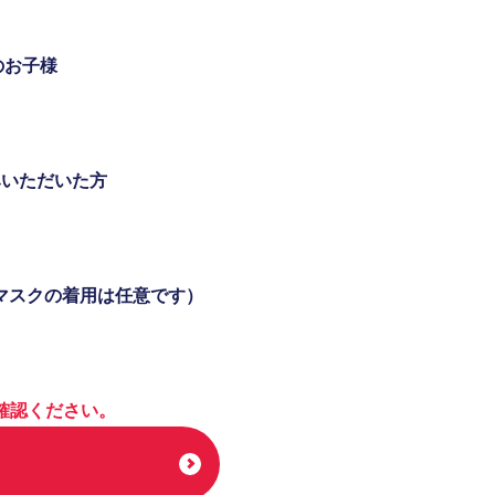
のお子様
みいただいた方
マスクの着用は任意です）
確認ください。