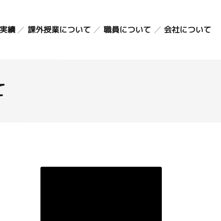
課外授業について
実績
職員について
会社について
英会話・英検コース
スタッフ紹介
バイオリン・ピアノ
職員採用情報
こどものアトリエ
て