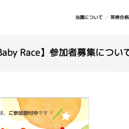
コ
ン
英検合格
当園について
テ
ン
教育方針
ツ
カリキュラム
園の生活
へ
Baby Race】参加者募集につい
年間行事
ス
延長保育
キ
アクセス・駐車
ッ
場
プ
施設のごあんな
い
お知らせ