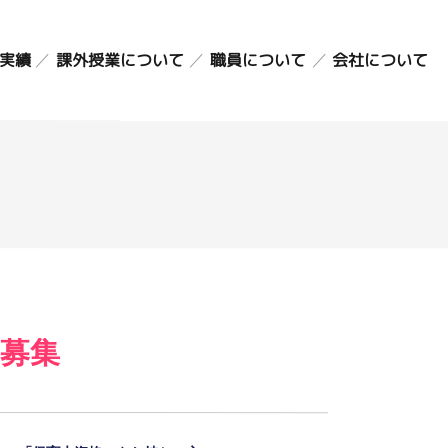
課外授業について
実績
職員について
会社について
英会話・英検コース
スタッフ紹介
バイオリン・ピアノ
職員採用情報
こどものアトリエ
募集