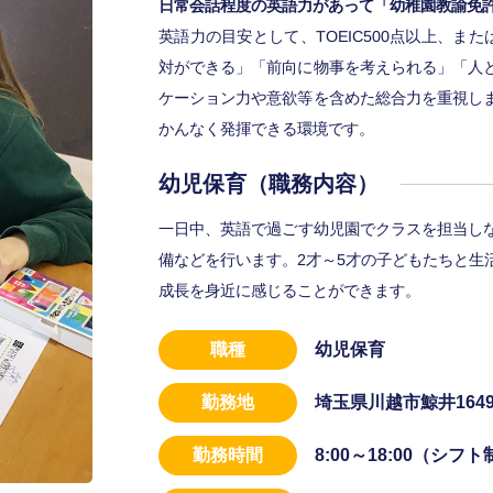
日常会話程度の英語力があって「幼稚園教諭免
英語力の目安として、TOEIC500点以上、ま
対ができる」「前向に物事を考えられる」「人
ケーション力や意欲等を含めた総合力を重視し
かんなく発揮できる環境です。
幼児保育（職務内容）
一日中、英語で過ごす幼児園でクラスを担当し
備などを行います。2才～5才の子どもたちと生
成長を身近に感じることができます。
職種
幼児保育
勤務地
埼玉県川越市鯨井164
勤務時間
8:00～18:00（シフト