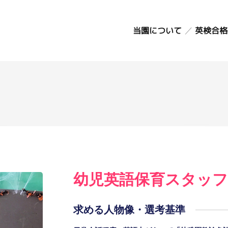
コ
ン
英検合格
当園について
テ
ン
教育方針
ツ
カリキュラム
園の生活
へ
年間行事
ス
延長保育
キ
アクセス・駐車
ッ
場
プ
施設のごあんな
い
お知らせ
幼児英語保育スタッフ
求める人物像・選考基準