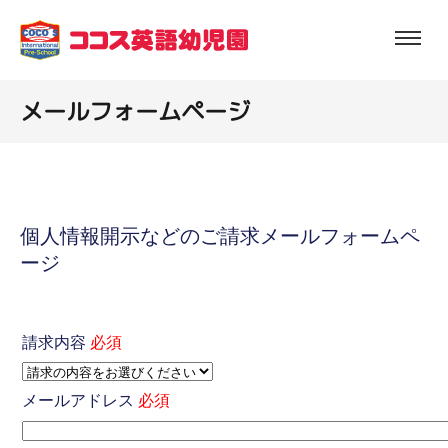
コ
ン
テ
ン
メールフォームページ
ツ
へ
ス
キ
ッ
個人情報開示などのご請求メールフォームペ
プ
ージ
請求内容
必須
メールアドレス
必須