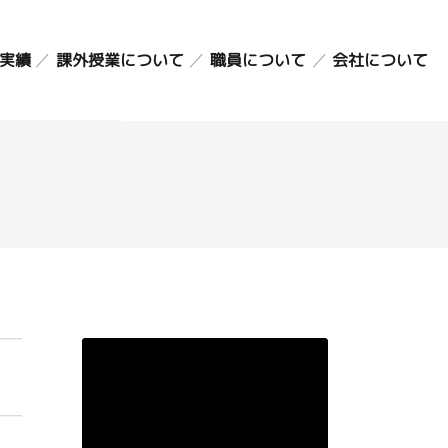
課外授業について
実績
職員について
会社について
英会話・英検コース
スタッフ紹介
バイオリン・ピアノ
職員採用情報
こどものアトリエ