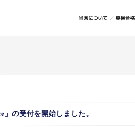
コ
ン
英検合格
当園について
テ
ン
教育方針
ツ
カリキュラム
園の生活
へ
年間行事
ス
延長保育
キ
アクセス・駐車
ッ
場
プ
施設のごあんな
い
お知らせ
 Race」の受付を開始しました。